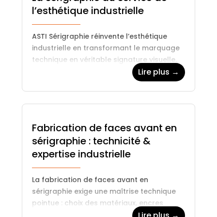
l’esthétique industrielle
ASTI Sérigraphie réinvente l’esthétique
industrielle en transformant le marquage
technique en véritable signature visuelle.
Finitions brillantes, mates, satinées, encres
Lire plus →
contrastées, textures et vernis décoratifs
permettent de sublimer les supports et…
Fabrication de faces avant en
sérigraphie : technicité &
expertise industrielle
La fabrication de faces avant en
sérigraphie exige une maîtrise technique
pointue : choix des matériaux, encres
adaptées, précision des tracés, résistance
Lire plus →