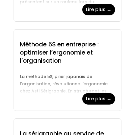
présentent sur un rouleau lors du
défilement en machine. Chez ASTI
Lire plus →
Sérigraphie, cette information figurant sur
les…
Méthode 5S en entreprise :
optimiser l’ergonomie et
l’organisation
La méthode 5S, pilier japonais de
l’organisation, révolutionne l’ergonomie
chez Asti Sérigraphie. En structurant les
postes de travail, elle optimise le confort,
Lire plus →
réduit les erreurs et booste la productivité.
Un…
La sérigraphie au service de