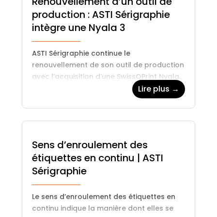
Renouvellement d’un outil de
production : ASTI Sérigraphie
intègre une Nyala 3
ASTI Sérigraphie continue le
renouvellement de son outil de production
avec l’acquisition d’une SwissQPrint Nyala
3. Cette modernisation garantit qualité
Lire plus →
d’impression, productivité et confort pour
les projets industriels.
Sens d’enroulement des
étiquettes en continu | ASTI
Sérigraphie
Le sens d’enroulement des étiquettes en
continu indique la manière dont elles se