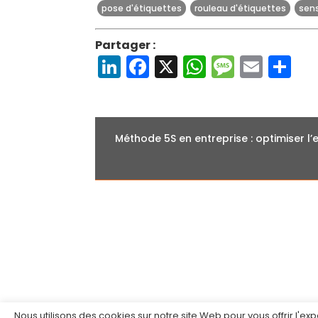
pose d'étiquettes
rouleau d'étiquettes
sen
Partager :
LinkedIn
Facebook
X
WhatsAp
Messa
Emai
Pa
Méthode 5S en entreprise : optimiser l’
Nous utilisons des cookies sur notre site Web pour vous offrir l'