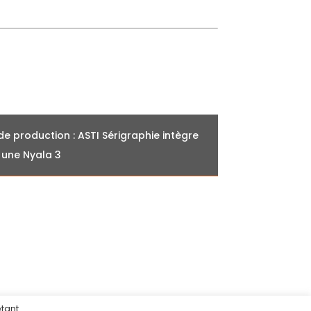
de production : ASTI Sérigraphie intègre
une Nyala 3
Renouvellement d'un outil de
production : ASTI Sérigraphie
intègre une Nyala 3
étant