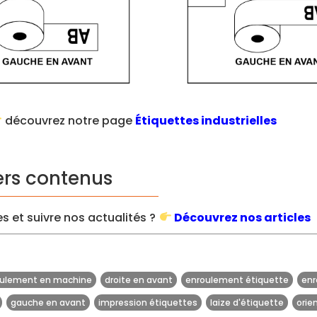
découvrez notre page
Étiquettes industrielles
ers contenus
s et suivre nos actualités ?
Découvrez nos articles
oulement en machine
droite en avant
enroulement étiquette
enr
gauche en avant
impression étiquettes
laize d'étiquette
orie