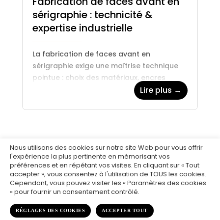
Fabrication de faces avant en
sérigraphie : technicité &
expertise industrielle
La fabrication de faces avant en
sérigraphie exige une maîtrise technique
pointue : choix des matériaux, encres
adaptées, précision des tracés, résistance
Lire plus →
mécanique… Découvrez les bonnes
pratiques qui garantissent des…
Nous utilisons des cookies sur notre site Web pour vous offrir
l'expérience la plus pertinente en mémorisant vos
préférences et en répétant vos visites. En cliquant sur « Tout
accepter », vous consentez à l'utilisation de TOUS les cookies.
Cependant, vous pouvez visiter les « Paramètres des cookies
» pour fournir un consentement contrôlé.
© 2019 ASTI SÉRIGRAPHIE |
MENTIONS LÉGALES/POLITIQUE DE
CONFIDENTIALITÉ
RÉGLAGES DES COOKIES
ACCEPTER TOUT