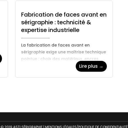
Fabrication de faces avant en
sérigraphie : technicité &
expertise industrielle
La fabrication de faces avant en
sérigraphie exige une maîtrise technique
pointue : choix des matériaux, encres
adaptées, précision des tracés,
Lire plus →
t
résistance mécanique… Découvrez les
bonnes pratiques qui garantissent des…
© 2019 ASTI SÉRIGRAPHIE |
MENTIONS LÉGALES/POLITIQUE DE CONFIDENTIALITÉ