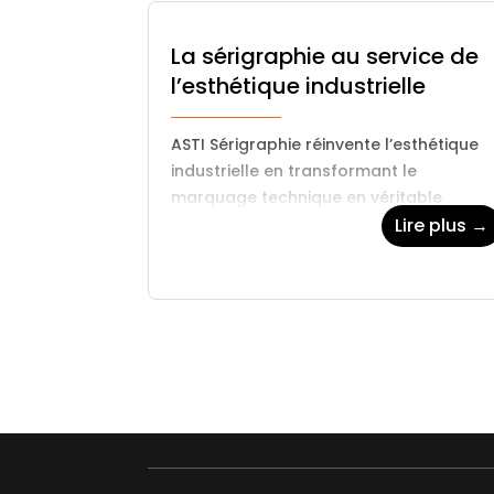
La sérigraphie au service de
l’esthétique industrielle
ASTI Sérigraphie réinvente l’esthétique
industrielle en transformant le
marquage technique en véritable
signature visuelle. Finitions brillantes,
Lire plus →
mates, satinées, encres contrastées,
textures et vernis décoratifs permetten
de sublimer les supports et…