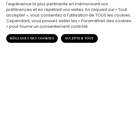
l'expérience la plus pertinente en mémorisant vos
préférences et en répétant vos visites. En cliquant sur « Tout
accepter », vous consentez à l'utilisation de TOUS les cookies.
Cependant, vous pouvez visiter les « Paramètres des cookies
» pour fournir un consentement contrôlé.
RÉGLAGES DES COOKIES
ACCEPTER TOUT
;
L’entreprise
asti sérigraphie
ASTI Sérigraphie est un acteur majeur du
marquage sérigraphique technique pour
l’industrie.
Expert reconnu en
sérigraphie industrielle
, nous
mettons notre
savoir-faire
au service de votre