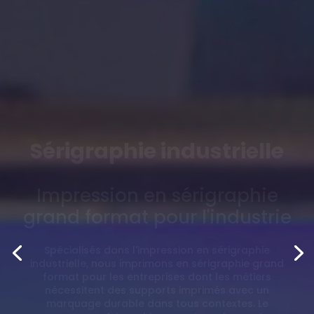
Impression numérique
Impression numérique sur tous
supports
Nous imprimons en numérique
pour le
marquage
technique et industriel
. Loin de supplanter
l'
impression en sérigraphie
, l'
impression en numérique
convient à la
production de supports imprimés en